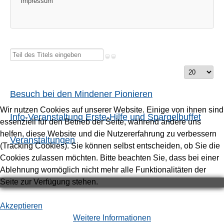
Impressum
Teil
des
Anzeige
Titels
#
eingeben
Besuch bei den Mindener Pionieren
Wir nutzen Cookies auf unserer Website. Einige von ihnen sind
Info-Veranstaltung Erste-Hilfe und Spargelbuffet
essenziell für den Betrieb der Seite, während andere uns
helfen, diese Website und die Nutzererfahrung zu verbessern
Veranstaltungen
(Tracking Cookies). Sie können selbst entscheiden, ob Sie die
Cookies zulassen möchten. Bitte beachten Sie, dass bei einer
Ablehnung womöglich nicht mehr alle Funktionalitäten der
Seite zur Verfügung stehen.
Akzeptieren
Weitere Informationen