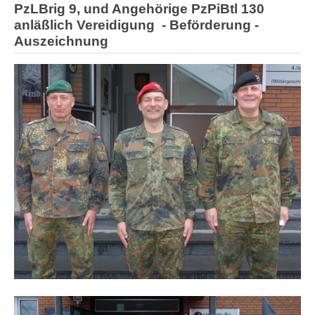
PzLBrig 9, und Angehörige PzPiBtl 130
anläßlich Vereidigung - Beförderung -
Auszeichnung