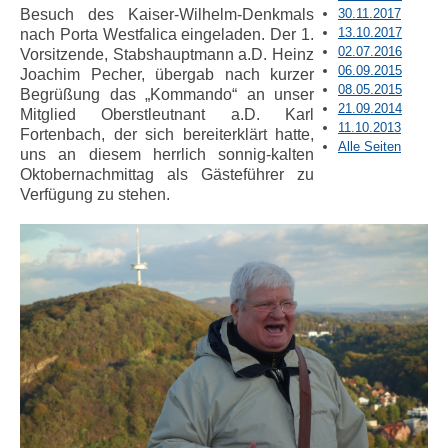
Besuch des Kaiser-Wilhelm-Denkmals
30.11.2017
13.10.2017
nach Porta Westfalica eingeladen. Der 1.
02.07.2016
Vorsitzende, Stabshauptmann a.D. Heinz
06.09.2015
Joachim Pecher, übergab nach kurzer
08.05.2015
Begrüßung das „Kommando“ an unser
21.09.2014
Mitglied Oberstleutnant a.D. Karl
11.10.2013
Fortenbach, der sich bereiterklärt hatte,
Alle Seiten
uns an diesem herrlich sonnig-kalten
Oktobernachmittag als Gästeführer zu
Verfügung zu stehen.